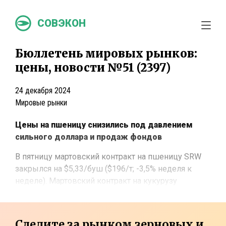
СОВЭКОН
Бюллетень мировых рынков:
цены, новости №51 (2397)
24 декабря 2024
Мировые рынки
Цены на пшеницу снизились под давлением
сильного доллара и продаж фондов
В пятницу ​​мартовский контракт на пшеницу SRW
закрылся на $5,33/буш ($196/т; -3,5% неделя к
неделе). Мартовский контракт на кукурузу
Следите за рынком зерновых и