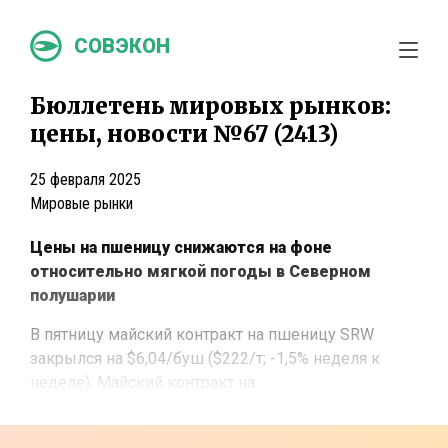
СОВЭКОН
Бюллетень мировых рынков:
цены, новости №67 (2413)
25 февраля 2025
Мировые рынки
Цены на пшеницу снижаются на фоне
относительно мягкой погоды в Северном
полушарии
В пятницу майский контракт на пшеницу SRW
закрылся на $6,04/буш ($222/т; -1,5% неделя к
неделе). Майский контракт на