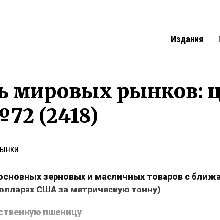
Издания
ь мировых рынков: 
72 (2418)
рынки
основных зерновых и масличных товаров с ближ
долларах США за метрическую тонну)
ственную пшеницу