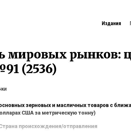
Издания
ь мировых рынков: 
91 (2536)
нки
основных зерновых и масличных товаров с ближ
долларах США за метрическую тонну)
Страна происхождения/отправления