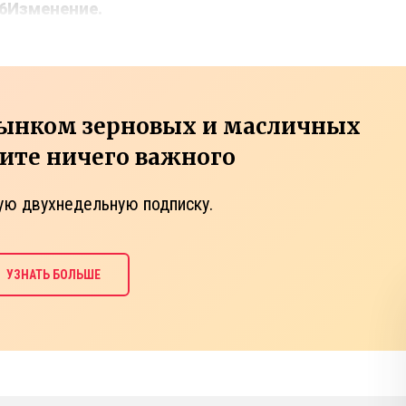
6
Изменение.
рынком зерновых и масличных
тите ничего важного
ую двухнедельную подписку.