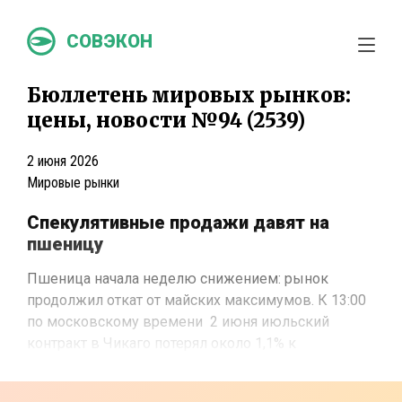
СОВЭКОН
Бюллетень мировых рынков:
цены, новости №94 (2539)
2 июня 2026
Мировые рынки
Спекулятивные продажи давят на
пшеницу
Пшеница начала неделю снижением: рынок
продолжил откат от майских максимумов. К 13:00
по московскому времени 2 июня июльский
контракт в Чикаго потерял около 1,1% к